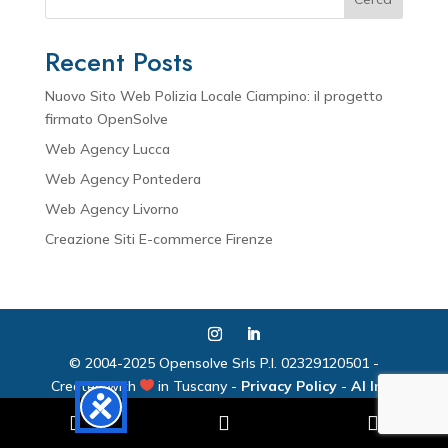
Recent Posts
Nuovo Sito Web Polizia Locale Ciampino: il progetto
firmato OpenSolve
Web Agency Lucca
Web Agency Pontedera
Web Agency Livorno
Creazione Siti E-commerce Firenze
© 2004-2025 Opensolve Srls P.I. 02329120501 -
Created with
in Tuscany -
Privacy Policy
-
AI Info

Phone
Email
What